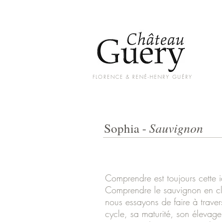
FLORENCE & RENÉ-HENRY GUÉRY
Sauvignon
Sophia -
Comprendre est toujours cette 
Comprendre le sauvignon en cl
nous essayons de faire à trave
cycle, sa maturité, son élevag