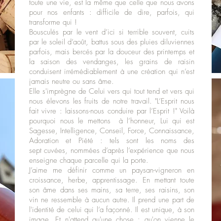
toute une vie, est la même que celle que nous avons
pour nos enfants : difficile de dire, parfois, qui
transforme qui !
Bousculés par le vent d’ici si terrible souvent, cuits
par le soleil d’août, battus sous des pluies diluviennes
parfois, mais bercés par la douceur des printemps et
la saison des vendanges, les grains de raisin
conduisent irrémédiablement à une création qui n’est
jamais neutre ou sans âme.
Elle s'imprègne de Celui vers qui tout tend et vers qui
nous élevons les fruits de notre travail. "L’Esprit nous
fait vivre : laissons-nous conduire par l’Esprit !" Voilà
pourquoi nous le mettons à l’honneur, Lui qui est
Sagesse, Intelligence, Conseil, Force, Connaissance,
Adoration et Piété : tels sont les noms des
sept cuvées, nommées d’après l’expérience que nous
enseigne chaque parcelle qui la porte.
J’aime me définir comme un paysan-vigneron en
croissance, herbe, apprentissage. En mettant toute
son âme dans ses mains, sa terre, ses raisins, son
vin ne ressemble à aucun autre. Il prend une part de
l'identité de celui qui l’a façonné. Il est unique, à son
image. Et n'attend qu'une chose : qu'on vienne le