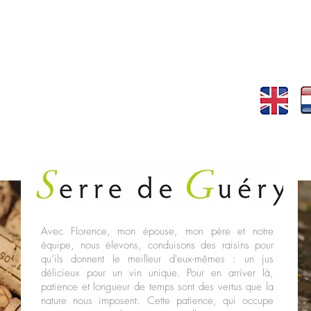
Avec Florence, mon épouse, mon père et notre
équipe, nous élevons, conduisons des raisins pour
qu’ils donnent le meilleur d'eux-mêmes : un jus
délicieux pour un vin unique. Pour en arriver là,
patience et longueur de temps sont des vertus que la
nature nous imposent. Cette patience, qui occupe