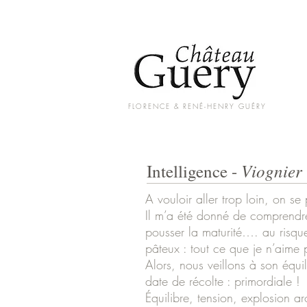
FLORENCE & RENÉ-HENRY GUÉRY
Viognier
Intelligence -
A vouloir aller trop loin, on se
Il m’a été donné de comprendre 
pousser la maturité…. au risque
pâteux : tout ce que je n’aime 
Alors, nous veillons à son équili
date de récolte : primordiale !
Équilibre, tension, explosion ar