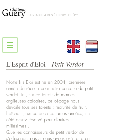
FLORENCE & RENÉ-HENRY GUÉRY
Petit Verdot
L'Esprit d'Eloi -
Notre fils Eloi est né en 2004, première
année de récolte pour notre parcelle de petit
verdot.
Ici, sur ce terroir de marnes
argileuses calcaires, ce cépage nous
dévoile tous ses talents : maturité de fruit,
fraîcheur, exubérance certaines années, un
côté assez réservé pour d’autres
millésimes...
Que les connaisseurs de petit verdot de
s’offusquent pas si nous avons osé faire ce