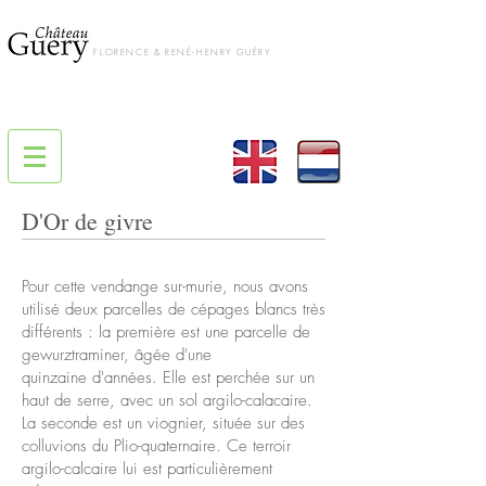
FLORENCE & RENÉ-HENRY GUÉRY
D'Or de givre
Pour cette vendange sur-murie, nous avons
utilisé deux parcelles de cépages blancs très
différents : la première est une parcelle de
gewurztraminer, âgée d'une
quinzaine d'années. Elle est perchée sur un
haut de serre, avec un sol argilo-calacaire.
La seconde est un viognier, située sur des
colluvions du Plio-quaternaire. Ce terroir
argilo-calcaire lui est particulièrement