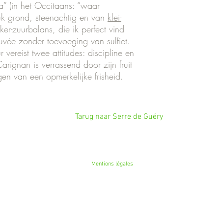
 (in het Occitaans: “waar
stuk grond, steenachtig en van
klei-
ker-zuurbalans, die ik perfect vind
vée zonder toevoeging van sulfiet.
vereist twee attitudes: discipline en
rignan is verrassend door zijn fruit
ngen van een opmerkelijke frisheid.
Tarug naar Serre de Guéry
Mentions légales