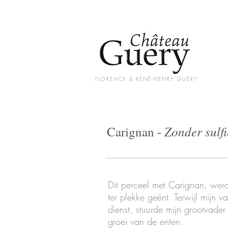
FLORENCE & RENÉ-HENRY GUÉRY
Zonder sulfi
Carignan -
Dit perceel met Carignan, wer
ter plekke geënt. Terwijl mijn va
dienst, stuurde mijn grootvader
groei van de enten.